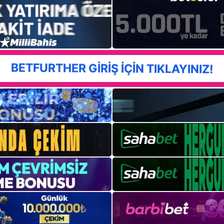
BETFURTHER GİRİŞ İÇİN TIKLAYINIZ!