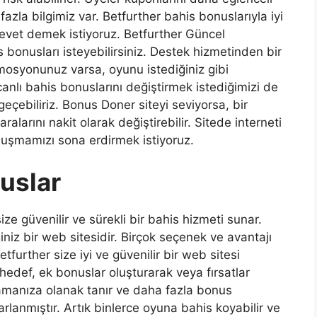
fazla bilgimiz var. Betfurther bahis bonuslarıyla iyi
 evet demek istiyoruz. Betfurther Güncel
 bonusları isteyebilirsiniz. Destek hizmetinden bir
mosyonunuz varsa, oyunu istediğiniz gibi
canlı bahis bonuslarını değiştirmek istediğimizi de
eçebiliriz. Bonus Doner siteyi seviyorsa, bir
ralarını nakit olarak değiştirebilir. Sitede interneti
nuşmamızı sona erdirmek istiyoruz.
uslar
ze güvenilir ve sürekli bir bahis hizmeti sunar.
iniz bir web sitesidir. Birçok seçenek ve avantajı
tfurther size iyi ve güvenilir bir web sitesi
hedef, ek bonuslar oluşturarak veya fırsatlar
lamanıza olanak tanır ve daha fazla bonus
rlanmıştır. Artık binlerce oyuna bahis koyabilir ve