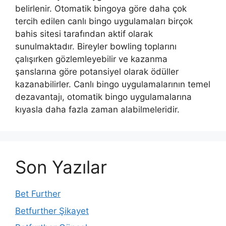
belirlenir. Otomatik bingoya göre daha çok
tercih edilen canlı bingo uygulamaları birçok
bahis sitesi tarafından aktif olarak
sunulmaktadır. Bireyler bowling toplarını
çalışırken gözlemleyebilir ve kazanma
şanslarına göre potansiyel olarak ödüller
kazanabilirler. Canlı bingo uygulamalarının temel
dezavantajı, otomatik bingo uygulamalarına
kıyasla daha fazla zaman alabilmeleridir.
Son Yazılar
Bet Further
Betfurther Şikayet