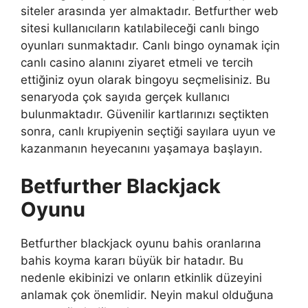
siteler arasında yer almaktadır. Betfurther web
sitesi kullanıcıların katılabileceği canlı bingo
oyunları sunmaktadır. Canlı bingo oynamak için
canlı casino alanını ziyaret etmeli ve tercih
ettiğiniz oyun olarak bingoyu seçmelisiniz. Bu
senaryoda çok sayıda gerçek kullanıcı
bulunmaktadır. Güvenilir kartlarınızı seçtikten
sonra, canlı krupiyenin seçtiği sayılara uyun ve
kazanmanın heyecanını yaşamaya başlayın.
Betfurther Blackjack
Oyunu
Betfurther blackjack oyunu bahis oranlarına
bahis koyma kararı büyük bir hatadır. Bu
nedenle ekibinizi ve onların etkinlik düzeyini
anlamak çok önemlidir. Neyin makul olduğuna