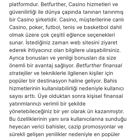
platformdur. Betfurther, Casino hizmetleri ve
güvenilirliği ile dünya çapında tanınan tanınmış
bir Casino şirketidir. Casino, müşterilerine canlı
Casino, poker, futbol, ​​tenis ve basketbol dahil
olmak üzere çok çeşitli eğlence seçenekleri
sunar. İstediğiniz zaman web sitesini ziyaret
ederek ihtiyacınız olan bilgilere ulaşabilirsiniz.
Ayrıca bonusları ve yenilgi bonusları da size
önemli bir avantaj sağlıyor.
Betfurther finansal
stratejiler
ve tekniklerle ilgilenen kişiler için
popüler bir destinasyon haline geliyor. Bahis
hizmetlerinin kullanılabilirliği nedeniyle kullanıcı
sayısı arttı. Üye olduktan sonra kişisel finansal
yatırımlarınızı verimli bir şekilde
yönetebileceğiniz bir yer olarak ün kazanmıştır.
Bu özelliklerinin yanı sıra kullanıcılarına sunduğu
heyecan verici bahisler, cazip promosyonlar ve
sürekli gelişen yenilikler nedeniyle en popüler