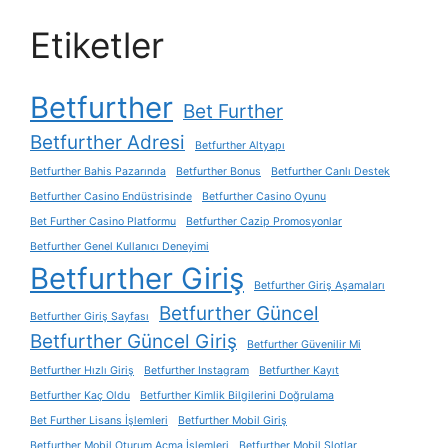
Etiketler
Betfurther
Bet Further
Betfurther Adresi
Betfurther Altyapı
Betfurther Bahis Pazarında
Betfurther Bonus
Betfurther Canlı Destek
Betfurther Casino Endüstrisinde
Betfurther Casino Oyunu
Bet Further Casino Platformu
Betfurther Cazip Promosyonlar
Betfurther Genel Kullanıcı Deneyimi
Betfurther Giriş
Betfurther Giriş Aşamaları
Betfurther Güncel
Betfurther Giriş Sayfası
Betfurther Güncel Giriş
Betfurther Güvenilir Mi
Betfurther Hızlı Giriş
Betfurther Instagram
Betfurther Kayıt
Betfurther Kaç Oldu
Betfurther Kimlik Bilgilerini Doğrulama
Bet Further Lisans İşlemleri
Betfurther Mobil Giriş
Betfurther Mobil Oturum Açma İşlemleri
Betfurther Mobil Slotlar