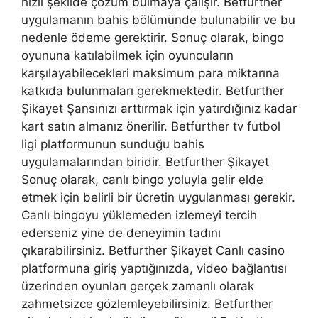
hızlı şekilde çözüm bulmaya çalışır. Betfurther
uygulamanın bahis bölümünde bulunabilir ve bu
nedenle ödeme gerektirir. Sonuç olarak, bingo
oyununa katılabilmek için oyuncuların
karşılayabilecekleri maksimum para miktarına
katkıda bulunmaları gerekmektedir. Betfurther
Şikayet Şansınızı arttırmak için yatırdığınız kadar
kart satın almanız önerilir. Betfurther tv futbol
ligi platformunun sunduğu bahis
uygulamalarından biridir. Betfurther Şikayet
Sonuç olarak, canlı bingo yoluyla gelir elde
etmek için belirli bir ücretin uygulanması gerekir.
Canlı bingoyu yüklemeden izlemeyi tercih
ederseniz yine de deneyimin tadını
çıkarabilirsiniz. Betfurther Şikayet Canlı casino
platformuna giriş yaptığınızda, video bağlantısı
üzerinden oyunları gerçek zamanlı olarak
zahmetsizce gözlemleyebilirsiniz. Betfurther