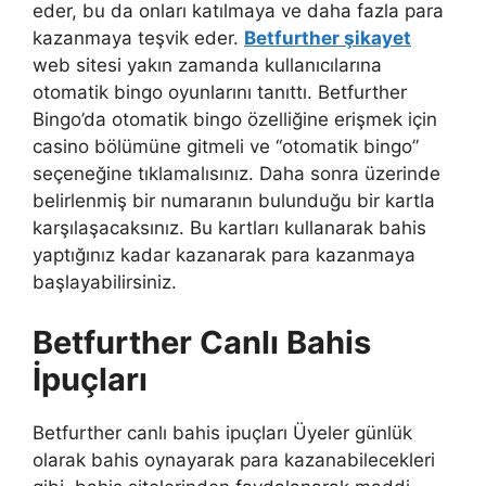
eder, bu da onları katılmaya ve daha fazla para
kazanmaya teşvik eder.
Betfurther şikayet
web sitesi yakın zamanda kullanıcılarına
otomatik bingo oyunlarını tanıttı. Betfurther
Bingo’da otomatik bingo özelliğine erişmek için
casino bölümüne gitmeli ve “otomatik bingo”
seçeneğine tıklamalısınız. Daha sonra üzerinde
belirlenmiş bir numaranın bulunduğu bir kartla
karşılaşacaksınız. Bu kartları kullanarak bahis
yaptığınız kadar kazanarak para kazanmaya
başlayabilirsiniz.
Betfurther Canlı Bahis
İpuçları
Betfurther canlı bahis ipuçları Üyeler günlük
olarak bahis oynayarak para kazanabilecekleri