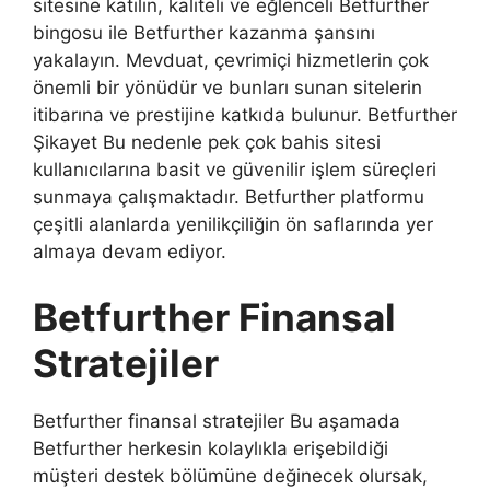
sitesine katılın, kaliteli ve eğlenceli Betfurther
bingosu ile Betfurther kazanma şansını
yakalayın. Mevduat, çevrimiçi hizmetlerin çok
önemli bir yönüdür ve bunları sunan sitelerin
itibarına ve prestijine katkıda bulunur. Betfurther
Şikayet Bu nedenle pek çok bahis sitesi
kullanıcılarına basit ve güvenilir işlem süreçleri
sunmaya çalışmaktadır. Betfurther platformu
çeşitli alanlarda yenilikçiliğin ön saflarında yer
almaya devam ediyor.
Betfurther Finansal
Stratejiler
Betfurther finansal stratejiler Bu aşamada
Betfurther herkesin kolaylıkla erişebildiği
müşteri destek bölümüne değinecek olursak,