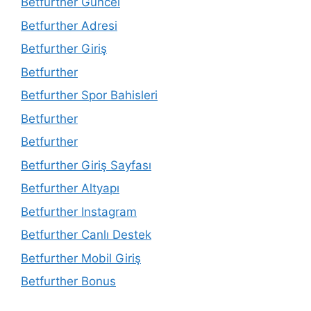
Betfurther Güncel
Betfurther Adresi
Betfurther Giriş
Betfurther
Betfurther Spor Bahisleri
Betfurther
Betfurther
Betfurther Giriş Sayfası
Betfurther Altyapı
Betfurther Instagram
Betfurther Canlı Destek
Betfurther Mobil Giriş
Betfurther Bonus