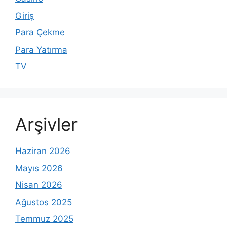
Giriş
Para Çekme
Para Yatırma
TV
Arşivler
Haziran 2026
Mayıs 2026
Nisan 2026
Ağustos 2025
Temmuz 2025