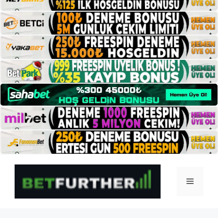
İçeriğe
atla
Menü